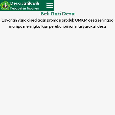
Desa Jatiluwih
Kabupaten
Tabanan
Beli Dari
Desa
Layanan yang disediakan promosi produk UMKM
desa
sehingga
mampu meningkatkan perekonomian masyarakat
desa
Perbesar Teks
Perkecil Teks
Tambah Jarak Teks
Kurangi Jarak Teks