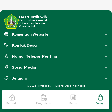
Tambah Tinggi Teks
Desa Jatiluwih
Kurangi Tinggi Teks
Kecamatan
Penebel
Kabupaten
Tabanan
Provinsi
Bali
Balik Warna
Kunjungan Website
Warna Abu-Abu
Kontak
Desa
Garis Bawahi Teks
Nomor Telepon Penting
Perbesar Kursor
Sosial Media
Alat Bantu Baca
Jelajahi
©
2025
Powered by
PT Digital Desa Indonesia
Matikan Animasi
Beranda
Pengaduan
Berita
Belanja